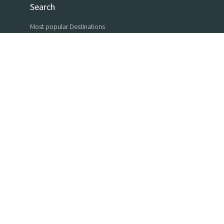
Search
Most popular Destinations
by region
by canton
by association
CampingSearch
About us
Contact
Help
Service
Angebot für Betreiber
Login für Betreiber
© Copyright 2026, CampingSearch